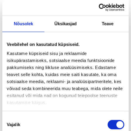
Service
Tööandjabränding
Nõusolek
Üksikasjad
Teave
Published: 07.03.2024
Veebilehel on kasutatud küpsiseid.
Kasutame küpsiseid sisu ja reklaamide
isikupärastamiseks, sotsiaalse meedia funktsioonide
pakkumiseks ning liikluse analüüsimiseks. Edastame
teavet selle kohta, kuidas meie saiti kasutate, ka oma
sotsiaalse meedia, reklaami- ja analüüsipartneritele, kes
võivad seda kombineerida muu teabega, mida olete neile
esitanud või mida nad on kogunud teiepoolse teenuste
kasutamise käigus.
Nõusoleku
Vajalik
valik