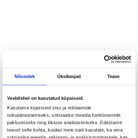
Mõistke oma sihtrühmi
Tõhus sisekommunikatsioon algab sellest, et tunneme
oma inimesi – nende vajadusi, ootusi ja motivaatoreid.
Nõusolek
Üksikasjad
Teave
Veebilehel on kasutatud küpsiseid.
Kasutame küpsiseid sisu ja reklaamide
isikupärastamiseks, sotsiaalse meedia funktsioonide
pakkumiseks ning liikluse analüüsimiseks. Edastame
Ideest teostuseni
teavet selle kohta, kuidas meie saiti kasutate, ka oma
Oleme teile partneriks kogu teekonna vältel alates
sotsiaalse meedia, reklaami- ja analüüsipartneritele, kes