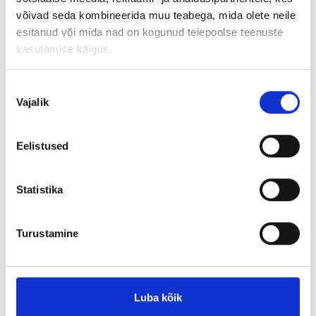
sisekommunikatsioonistrateegia loomisest kuni
võivad seda kombineerida muu teabega, mida olete neile
tegevuskava ja elluviimiseni.
esitanud või mida nad on kogunud teiepoolse teenuste
kasutamise käigus.
Nõusoleku
Vajalik
valik
Eelistused
Statistika
Turustamine
Luba kõik