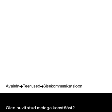
Kuidas organisatsioonikultuur kujundab
ringmajanduse tulevikku? Koostöö
Ragn-Sells ASiga
Äriarendus ja jätkusuutlikkus
Inimesed, kultuur &
organisatsiooni muutused
Juhtimisnõustamine
Muutuste juhtimine ja organisatsiooniarendus
Avaleht
Teenused
Sisekommunikatsioon
Oled huvitatud meiega koostööst?