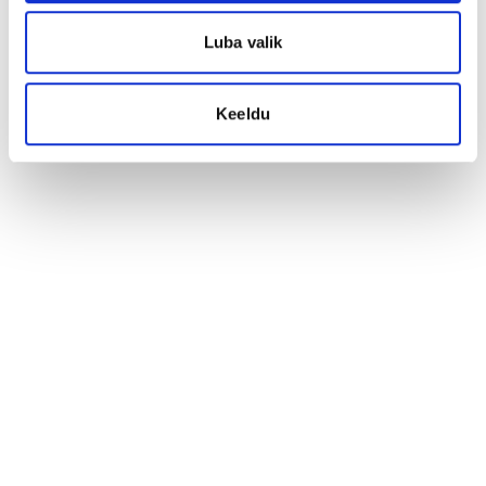
Luba valik
Keeldu
Saavutage mõju
Meie loovtiim aitab teil muuta sisekommunikatsiooni
elavaks, kaasavaks ja tähendusrikkaks. Räägime nii, et
see jääb inimestele meelde, kõnetab neid ja aitab nii
ühiseid eesmärke saavutada.
Võta ühendust