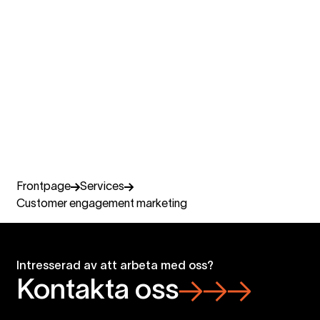
Mattias Andersson
Sales Director Insights & Data
Miltton Sweden
+46 735 113 371
mattias.andersson@miltton.com
Frontpage
Services
Customer engagement marketing
Intresserad av att arbeta med oss?
Kontakta oss