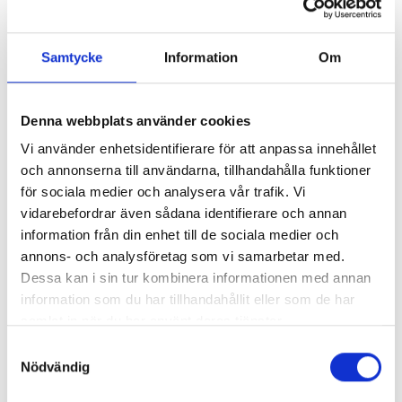
Data & analys
Samtycke
Information
Om
Vi arbetar med all typ av data – kunddata,
beteendedata, försäljningsdata och externa datakällor –
för att maximera tillväxt. Genom datamodellering,
Denna webbplats använder cookies
kundanalys och prediktiv analys kan vi styra försäljningen
Vi använder enhetsidentifierare för att anpassa innehållet
och optimera insatser för att öka kundlivscykeln.
och annonserna till användarna, tillhandahålla funktioner
för sociala medier och analysera vår trafik. Vi
Martech verktyg
vidarebefordrar även sådana identifierare och annan
information från din enhet till de sociala medier och
Vi samarbetar med världens ledande leverantörer av
annons- och analysföretag som vi samarbetar med.
markandsföringsteknologier för at hjälpa våra kunder
Dessa kan i sin tur kombinera informationen med annan
välja rätt verktyg för att utveckla sin verksamhet. Våra
information som du har tillhandahållit eller som de har
lösningsarkitekter, martech-utvecklare och specialister
samlat in när du har använt deras tjänster.
inom marknadsföringsautomation är certifierade och har
Samtyckesval
bred tekniska kompetens att rekommendera rätt
Nödvändig
verktygsstack samt implementera och arbeta i den.