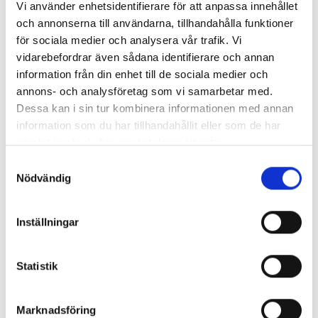
Vi använder enhetsidentifierare för att anpassa innehållet
och annonserna till användarna, tillhandahålla funktioner
för sociala medier och analysera vår trafik. Vi
vidarebefordrar även sådana identifierare och annan
information från din enhet till de sociala medier och
annons- och analysföretag som vi samarbetar med.
Dessa kan i sin tur kombinera informationen med annan
information som du har tillhandahållit eller som de har
samlat in när du har använt deras tjänster.
Samtyckesval
Omedelbart stöd – dygnet runt
Nödvändig
Vi agerar som ert kommunikationsstöd och trygga
partner i akuta krislägen – när som helst på dygnet.
Inställningar
Statistik
Marknadsföring