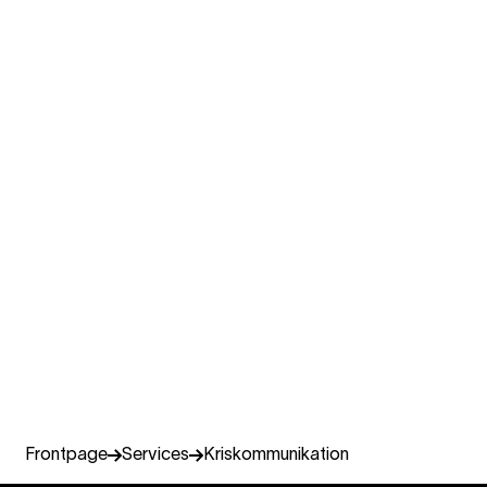
Laura Kyyrö
Managing director
Miltton Europe
+467 0915 3379
laura.kyyro@miltton.com
Frontpage
Services
Kriskommunikation