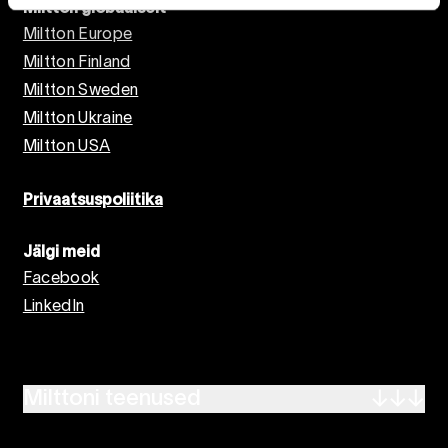
Miltton globaalselt
Miltton Europe
Miltton Finland
Miltton Sweden
Miltton Ukraine
Miltton USA
Privaatsuspoliitika
Jälgi meid
Facebook
LinkedIn
Milttoni teenused