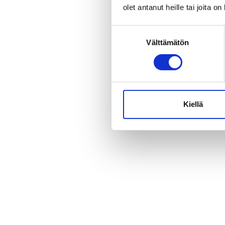
olet antanut heille tai joita o
Suostumuksen
Välttämätön
valinta
Kiellä