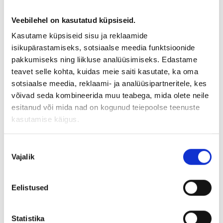
Veebilehel on kasutatud küpsiseid.
Kasutame küpsiseid sisu ja reklaamide
isikupärastamiseks, sotsiaalse meedia funktsioonide
Kommunikatsioon tugevdas Gridraveni
pakkumiseks ning liikluse analüüsimiseks. Edastame
positsiooni tehnoloogiavalla liidrina nii Eestis kui
teavet selle kohta, kuidas meie saiti kasutate, ka oma
sotsiaalse meedia, reklaami- ja analüüsipartneritele, kes
sihtturgudel.
võivad seda kombineerida muu teabega, mida olete neile
esitanud või mida nad on kogunud teiepoolse teenuste
kasutamise käigus.
Nõusoleku
Vajalik
valik
Eelistused
Statistika