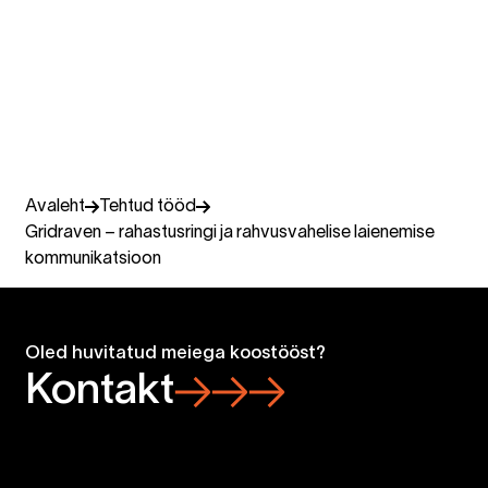
Silvia Säinast
Konsultant
Miltton New Nordics
+372 5850 0707
silvia.sainast@miltton.com
Avaleht
Tehtud tööd
Gridraven – rahastusringi ja rahvusvahelise laienemise
kommunikatsioon
Oled huvitatud meiega koostööst?
Kontakt