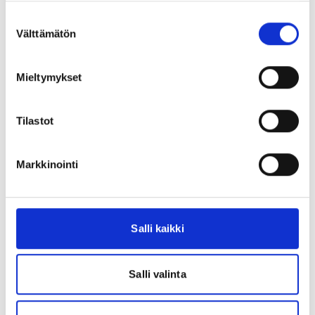
Suostumuksen
Välttämätön
valinta
Mieltymykset
Tilastot
Markkinointi
Salli kaikki
Salli valinta