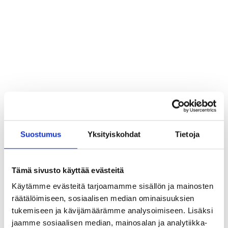
tarpeista.
Strategiapajoissa määritettiin
tavoitteet, strategiset valinnat ja tarvittavat
kyvykkyydet ruokahetkien haltuunotolle Snellman-
konsernille ja liiketoimintayksiköille.
Suostumus
Yksityiskohdat
Tietoja
Tämä sivusto käyttää evästeitä
Kiitos Milttonin tiimille erinomaisesta työstä! Meillä on
Käytämme evästeitä tarjoamamme sisällön ja mainosten
nyt konsernin liiketoiminnot kattava yhteinen
räätälöimiseen, sosiaalisen median ominaisuuksien
johtamismalli uuden kasvun kaupallistamiseen. Projekti
tukemiseen ja kävijämäärämme analysoimiseen. Lisäksi
eteni vauhdikkaasti ja siinä oli selkeästi tekemisen
meininki ja hyvä henki.
jaamme sosiaalisen median, mainosalan ja analytiikka-