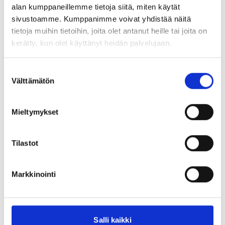
alan kumppaneillemme tietoja siitä, miten käytät
sivustoamme. Kumppanimme voivat yhdistää näitä
Juuso Reinikainen
tietoja muihin tietoihin, joita olet antanut heille tai joita on
strategia- ja markkinointijohtaja,
kerätty, kun olet käyttänyt heidän palvelujaan.
Snellman Konserni
Suostumuksen
Välttämätön
valinta
Tulokset
Mieltymykset
Syvällinen ymmärrys kuluttajan ruokahetkistä
Tilastot
Strategiset valinnat, tavoitteet ja tarvittavat
kyvykkyydet kuluttajalähtöisen konsernistrategian
Markkinointi
toimeenpanoksi
Yhteinen viitekehys ohjaamaan konsernin ja
liiketoimintojen kuluttajalähtöistä innovointia,
tuotekehitystä, tuotantoa, konseptointia ja kaupallisia
Salli kaikki