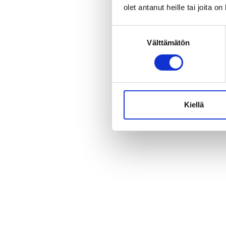
olet antanut heille tai joita o
Suostumuksen
Välttämätön
valinta
Kiellä