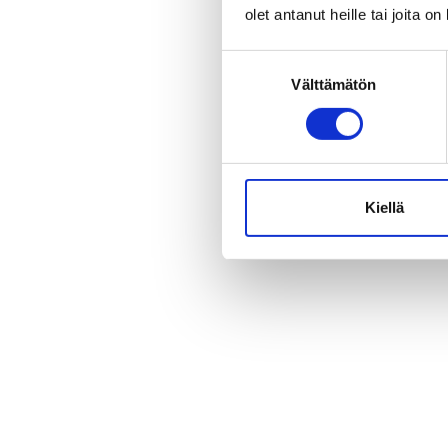
olet antanut heille tai joita o
Suostumuksen
Välttämätön
valinta
Kiellä