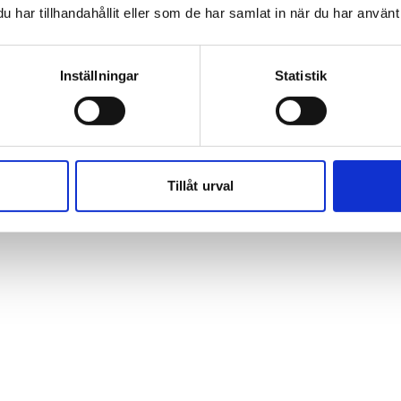
har tillhandahållit eller som de har samlat in när du har använt 
entrum för det globala fokuset snabbare än
Inställningar
Statistik
ar
Kaius Niemi
och
Kristiina Helenius
över
örändringar och lokala realiteter nu möts med
gen i Arktis har blivit en strategisk realitet
gnorera.
Tillåt urval