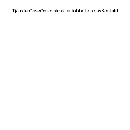
Tjänster
Case
Om oss
Insikter
Jobba hos oss
Kontakt