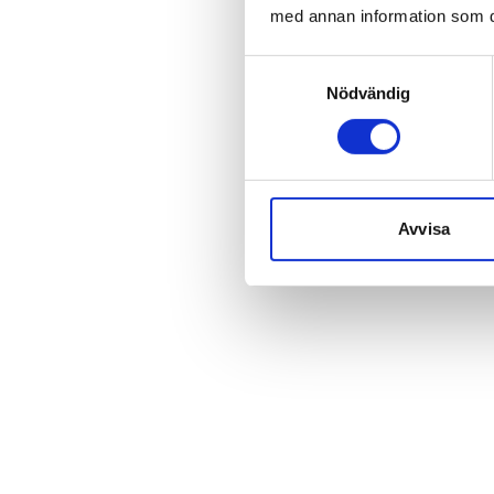
med annan information som du 
Samtyckesval
Grönland har förflyttats från geopolitikens utkant till c
Nödvändig
nästan någon kunnat förutse. I den här bloggen reflekter
vad de såg på plats i Nuuk, där stormaktspolitik, klimatf
växande intensitet. Deras berättelse visar varför utvecklin
som nordiska ledare och företag inte längre har råd att i
Avvisa
Läs senaste nyheter