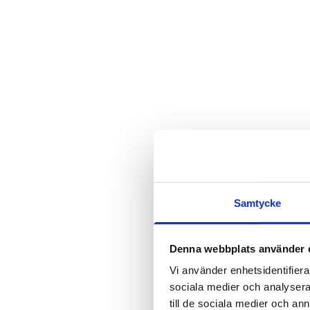
11.3.2026
Blog
Kaius Niemi,
Kristiina Helenius
Grönland 202
platser i s
Samtycke
som de blir 
Denna webbplats använder 
Vi använder enhetsidentifierar
ignorera
sociala medier och analysera 
till de sociala medier och a