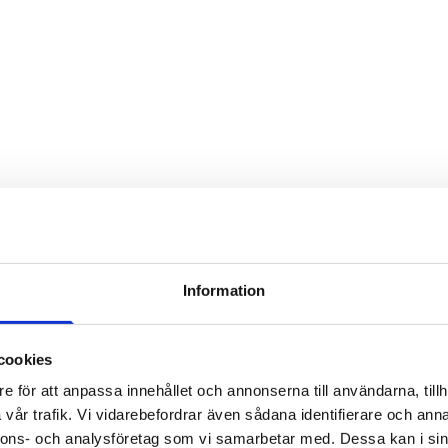
6: Att förstå
amma stund
Information
omöjliga att
cookies
e för att anpassa innehållet och annonserna till användarna, tillh
vår trafik. Vi vidarebefordrar även sådana identifierare och anna
nnons- och analysföretag som vi samarbetar med. Dessa kan i sin