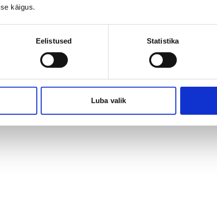
se käigus.
Eelistused
Statistika
(EL) kui NATO liikmena. Sel kevadel, 9. juunil,
est saavad järgmised Euroopa Liidu otsustavad
Luba valik