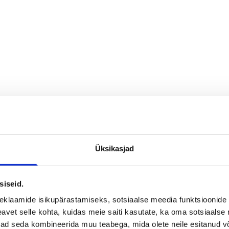
ltant
ustas? Meie.
igaüks saab
Üksikasjad
useid
siseid.
eklaamide isikupärastamiseks, sotsiaalse meedia funktsioonide 
vet selle kohta, kuidas meie saiti kasutate, ka oma sotsiaalse 
ivad seda kombineerida muu teabega, mida olete neile esitanud 