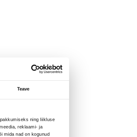
Teave
pakkumiseks ning liikluse
meedia, reklaami- ja
või mida nad on kogunud