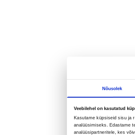
27.11.2024
Blogi
Kadri Vanem, Strateeg-konsu
Kes see ots
Ehk kuidas 
Nõusolek
Brüsseli ots
Veebilehel on kasutatud küp
Kasutame küpsiseid sisu ja r
analüüsimiseks. Edastame tea
analüüsipartneritele, kes võ