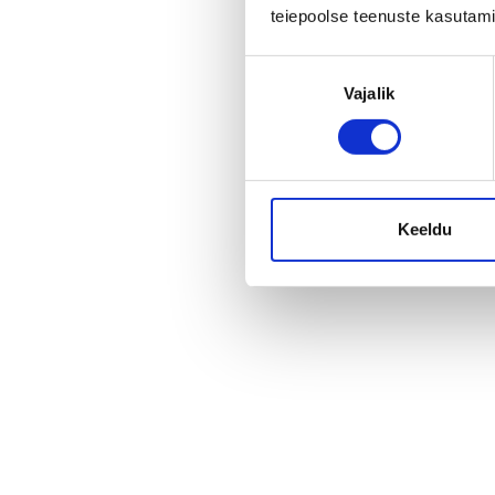
mõjutada?!
teiepoolse teenuste kasutami
Nõusoleku
Vajalik
valik
Eesti tähistab sel aastal 20. aastapäeva nii Euroopa Liidu 
valime uut Euroopa Parlamenti (EP), mis otsustab, kell
poliitilised jõud.
Keeldu
Uudised