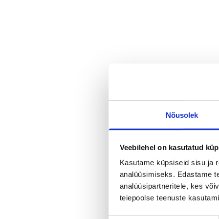
Tugeva
organisatsio
a tugevate 
poole: 3 olul
Nõusolek
õppetundi, m
Veebilehel on kasutatud küp
Kasutame küpsiseid sisu ja r
analüüsimiseks. Edastame tea
arendamisel
analüüsipartneritele, kes võ
teiepoolse teenuste kasutami