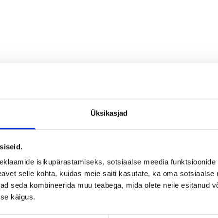
onikultuurig
tulemuste
ist
Üksikasjad
ida kultuuri
siseid.
eklaamide isikupärastamiseks, sotsiaalse meedia funktsioonide 
vet selle kohta, kuidas meie saiti kasutate, ka oma sotsiaalse 
 arvesse
ivad seda kombineerida muu teabega, mida olete neile esitanud 
se käigus.