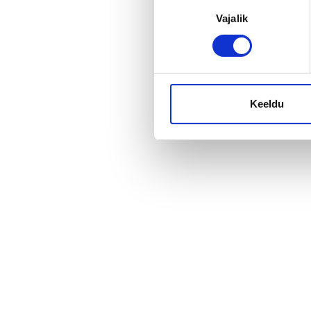
võtta
Nõusoleku
Vajalik
valik
Nii nagu suhtluses inimestega, on ka erinevate organis
isikupära. Enamik liidreid tajub, milline kultuur nende tiim
Keeldu
eesmärkideni võiks viia ja organisatsiooni arengus edasi 
tunduda ebaselge või ebamõistlikult aeganõudev.
Võtsime kokku kolm olulist õppetundi, mis eri valdkonda
end korduvalt ilmutanud ja millele soovitame taoliste et
Uudised