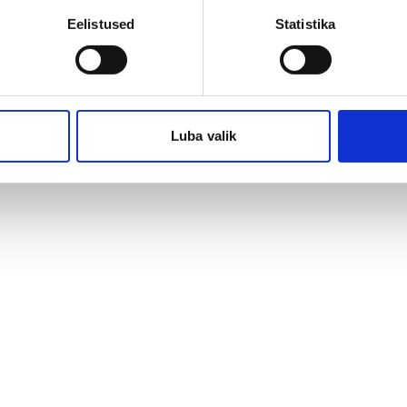
Eelistused
Statistika
atsioonidega kokku puutudes tunda oma
is või organisatsioonis kõige paremini ühiste
Luba valik
liigutada. Küll aga võib teekond soovituni
de organisatsioonide kultuurihüpete jooksul on
tevõtmiste puhul mõelda.