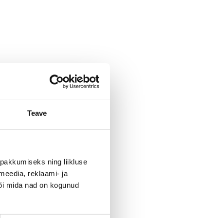
Teave
pakkumiseks ning liikluse
meedia, reklaami- ja
või mida nad on kogunud