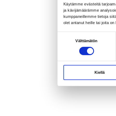
Käytämme evästeitä tarjoama
ja kävijämäärämme analysoim
kumppaneillemme tietoja siitä
olet antanut heille tai joita o
Suostumuksen
Välttämätön
valinta
Kiellä