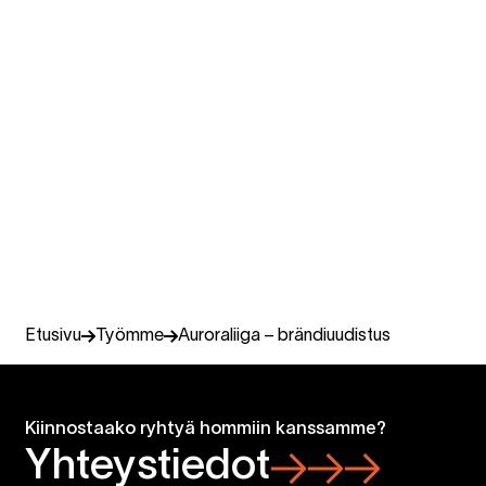
Otso Lukka
Communications consultant
Miltton Finland
+3584 0057 9123
otso.lukka@miltton.com
Etusivu
Työmme
Auroraliiga – brändiuudistus
Kiinnostaako ryhtyä hommiin kanssamme?
Yhteystiedot