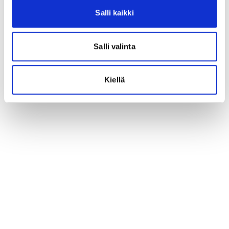
Salli kaikki
Salli valinta
Kiellä
Taustat
Irti noidankehästä