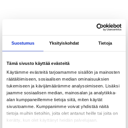
Suostumus
Yksityiskohdat
Tietoja
31.1.2025
Blogi
Toni Pakarinen, Senior advisor
Ensimmäinen
Tämä sivusto käyttää evästeitä
tutkimus
Käytämme evästeitä tarjoamamme sisällön ja mainosten
räätälöimiseen, sosiaalisen median ominaisuuksien
tukemiseen ja kävijämäärämme analysoimiseen. Lisäksi
avoimuusrekisteri
jaamme sosiaalisen median, mainosalan ja analytiikka-
alan kumppaneillemme tietoja siitä, miten käytät
n vaikutuksista
sivustoamme. Kumppanimme voivat yhdistää näitä
tietoja muihin tietoihin, joita olet antanut heille tai joita on
vaikuttamistoimin
kerätty, kun olet käyttänyt heidän palvelujaan.