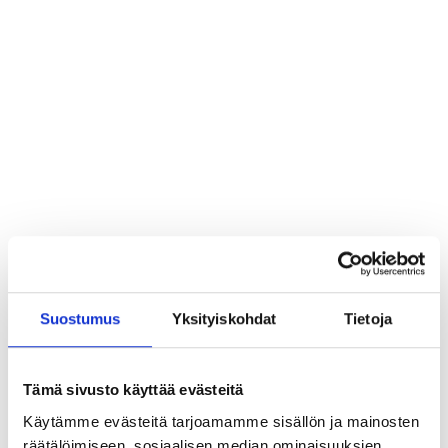
25.2.2026
Blogi
Ulla Helander, Director,
employee experience and communication
Suostumus
Yksityiskohdat
Tietoja
Palkka-
Tämä sivusto käyttää evästeitä
avoimuusdirektiiv
Käytämme evästeitä tarjoamamme sisällön ja mainosten
räätälöimiseen, sosiaalisen median ominaisuuksien