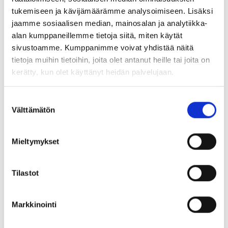
i tulee kesällä
tukemiseen ja kävijämäärämme analysoimiseen. Lisäksi
jaamme sosiaalisen median, mainosalan ja analytiikka-
2026:
alan kumppaneillemme tietoja siitä, miten käytät
sivustoamme. Kumppanimme voivat yhdistää näitä
viestiminen
tietoja muihin tietoihin, joita olet antanut heille tai joita on
kerätty, kun olet käyttänyt heidän palvelujaan.
kannattaa
Suostumuksen
aloittaa
Välttämätön
valinta
viimeistään nyt
Mieltymykset
Ulla Helander valottaa miksi yritysten kannattaa ottaa
Tilastot
palkka-avoimuusdirektiivi tosissaan.
Lataa raporttimme
,
josta löydät vinkkimme aiheesta.
Markkinointi
Takaisin