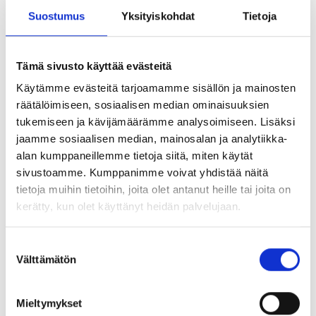
hel**ttiin –
Suostumus
Yksityiskohdat
Tietoja
työntekijälähettil
Tämä sivusto käyttää evästeitä
yys on
Käytämme evästeitä tarjoamamme sisällön ja mainosten
räätälöimiseen, sosiaalisen median ominaisuuksien
tukemiseen ja kävijämäärämme analysoimiseen. Lisäksi
parhaimmillaan
jaamme sosiaalisen median, mainosalan ja analytiikka-
alan kumppaneillemme tietoja siitä, miten käytät
ihmisen näköistä
sivustoamme. Kumppanimme voivat yhdistää näitä
tietoja muihin tietoihin, joita olet antanut heille tai joita on
kerätty, kun olet käyttänyt heidän palvelujaan.
Työntekijälähettiläs, ajatusjohtaja, puhehenkilö, spoke,
ambassadööri jne. Oman työn ohessa viestivistä
Suostumuksen
kollegoista käytetään paljon erilaisia termejä, joista
Välttämätön
valinta
monen voi olla vaikea tunnistaa itsensä. Pahimmillaan
ajatusjohtajuus kuulostaa lesoilulta, valmennettu feikiltä
ja työntekijälähettiläs puoliksi pakotetulta.
Mieltymykset
Organisaatioiden omat työntekijät ovat kuitenkin