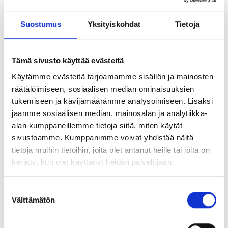
12.12.2024
Uutiset
Suostumus
Yksityiskohdat
Tietoja
Tero Ojanperä
Tämä sivusto käyttää evästeitä
sijoittaa Milttoniin
Käytämme evästeitä tarjoamamme sisällön ja mainosten
– yhtiö rakentaa
räätälöimiseen, sosiaalisen median ominaisuuksien
tukemiseen ja kävijämäärämme analysoimiseen. Lisäksi
jaamme sosiaalisen median, mainosalan ja analytiikka-
tekoälylaboratori
alan kumppaneillemme tietoja siitä, miten käytät
sivustoamme. Kumppanimme voivat yhdistää näitä
on
tietoja muihin tietoihin, joita olet antanut heille tai joita on
kerätty, kun olet käyttänyt heidän palvelujaan.
Silo AI:n perustaja, Nokialla useissa johtotehtävissä
Suostumuksen
toiminut
Tero Ojanperä
lähtee vauhdittamaan
Välttämätön
valinta
pohjoismaisen konsulttitalo Milttonin tulevaisuuden
kasvua sijoittajana. Samalla Ojanperä liittyy Miltton-
ryhmän hallitukseen.