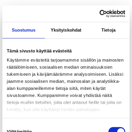
Suostumus
Yksityiskohdat
Tietoja
28.5.2025
Blogi
Jan Westö, Chief growth
officer
Tämä sivusto käyttää evästeitä
Naantali24H-
Käytämme evästeitä tarjoamamme sisällön ja mainosten
räätälöimiseen, sosiaalisen median ominaisuuksien
tapahtumassa
tukemiseen ja kävijämäärämme analysoimiseen. Lisäksi
jaamme sosiaalisen median, mainosalan ja analytiikka-
pohdittua:
alan kumppaneillemme tietoja siitä, miten käytät
sivustoamme. Kumppanimme voivat yhdistää näitä
julistamme
tietoja muihin tietoihin, joita olet antanut heille tai joita on
kerätty, kun olet käyttänyt heidän palvelujaan.
visiointirauhan!
Suostumuksen
Välttämätön