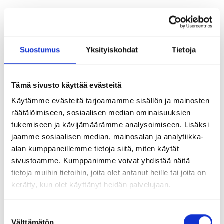
Charly Salonius-
Pasternak
Suostumus
Yksityiskohdat
Tietoja
Milttonin
Tämä sivusto käyttää evästeitä
omistaman
Käytämme evästeitä tarjoamamme sisällön ja mainosten
räätälöimiseen, sosiaalisen median ominaisuuksien
Nordic West
tukemiseen ja kävijämäärämme analysoimiseen. Lisäksi
jaamme sosiaalisen median, mainosalan ja analytiikka-
Officen
alan kumppaneillemme tietoja siitä, miten käytät
sivustoamme. Kumppanimme voivat yhdistää näitä
toimitusjohtajaksi
tietoja muihin tietoihin, joita olet antanut heille tai joita on
kerätty, kun olet käyttänyt heidän palvelujaan.
Globaalin toimintaympäristön ajatushautomo Nordic
Suostumuksen
West Office laajentaa toimintaansa. Ulkopoliittisen
Välttämätön