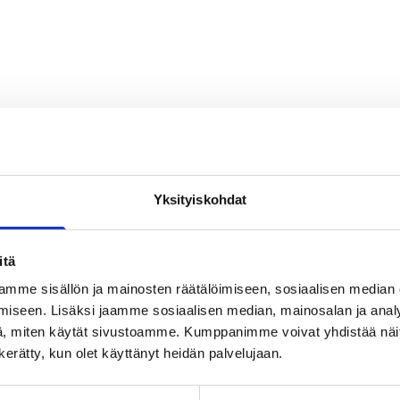
lahjoittajat
na Zelenska -
Yksityiskohdat
ketta
itä
mme sisällön ja mainosten räätälöimiseen, sosiaalisen median
sää Superhero
iseen. Lisäksi jaamme sosiaalisen median, mainosalan ja analy
, miten käytät sivustoamme. Kumppanimme voivat yhdistää näitä t
n kerätty, kun olet käyttänyt heidän palvelujaan.
luja