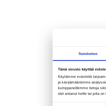
20.3.2025
Uutiset
Suomalaiset 
tukevat Ole
Suostumus
säätiön han
Tämä sivusto käyttää eväste
Käytämme evästeitä tarjoama
perustaa li
ja kävijämäärämme analysoim
kumppaneillemme tietoja siitä
olet antanut heille tai joita o
school -kou
Suostumuksen