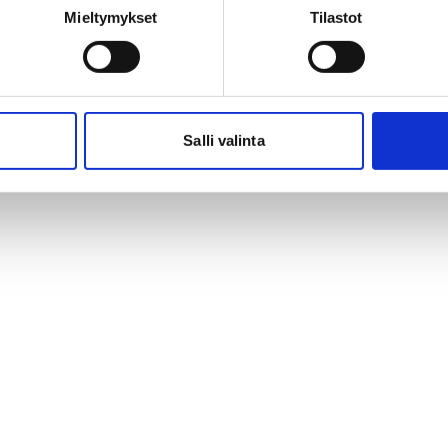
Mieltymykset
Tilastot
omessa nimeään kantavan säätiön edustajien
hjoittajia sekä kulttuuri- ja koulutusalan
Salli valinta