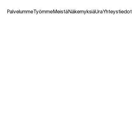
Palvelumme
Työmme
Meistä
Näkemyksiä
Ura
Yhteystiedot