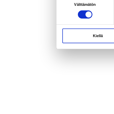
Välttämätön
valinta
Ukrainan presidentin puoliso Olena Zelenska vieraili Su
kanssa. Helsingissä hän tapasi paikallisia yritysjohtajia, la
edustajia.
Kiellä
Takaisin